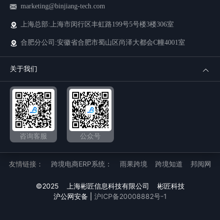
marketing@binjiang-tech.com
统一仓储库存中心
隐私政策
上海总部:上海市闵行区丰虹路199号5号楼3楼306室
精细化财务管理
服务条款
合肥分公司:安徽省合肥市蜀山区尚泽大都会C幢4001室
统一大数据分析平台
关于我们
咨询客服
公众号
友情链接：
跨境电商ERP系统：
雨果跨境
跨境知道
邦阅网
©2025
上海彬匠信息科技有限公司
彬匠科技
沪公网安备 |
沪ICP备20008882号-1