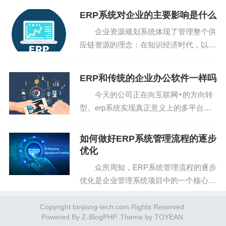
物料短缺造成的生产中断，提高生产线的劳动效率。同
水平和员工提供决策操作手段的管理平
ERP系统对企业的主要影响是什么
台。云erp软件电子商务ERP...
时，它还可以减少办公文件和转移工作，提高办公效率，
企业资源规划系统体现了管理整个供
减少加班时间，甚至在处理紧急任务时可以提前设计最合
应链资源的理念：在知识经济时代，以自
理的生产流程，减少无效劳动。
己公司的资源有效参与市场竞争是不可能
的。erp系统实现真正意义上的多平台运
ERP和传统的企业办公软件一样吗
第三是采购管理。许多企业很难大幅度增加利润。除
行，ERP系统可以不受任何操作系统限
了市场销售因素外，最基本的原因可能是采购问题。
今天的公司正在向互联网+的方向转
制，以便企业可以根...
型。erp系统实现真正意义上的多平台运
行，ERP系统可以不受任何操作系统限
制，以便企业可以根据业务需要和投资能
如何做好ERP系统管理流程的逐步
力选择最佳平台，并且帮助企业顺利实现
优化
不同应用水平阶段的...
众所周知，ERP系统管理流程的逐步
优化是企业管理系统项目中的一个核心环
节，因为实现ERP系统项目流程管理的标
准化作业，很多企业都是共同追求的一个
Copyright binjiang-tech.com Rights Reserved.
Powered By
Z-BlogPHP
. Theme by
TOYEAN
.
目标。那么我们应该如何做好ERP系统管