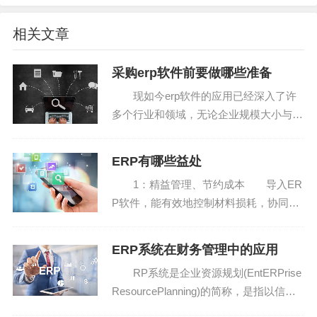
序，而是直接交货要求。如果您的企业已经遇到了这样的
问题，那么ERP通过合理的分配机制和反馈机制，贵公司
相关文章
很好的处理这些问题，订单的动态跟踪和计划执行帮助，
全面，准确地把握销售，提高资金的时效性回报。
采购erp软件前要做哪些准备
现如今erp软件的应用已经深入了许
二是生产管理。对于生产型企业来说，经常会遇到这
多个行业和领域，无论企业规模大小与否
样的情况：一段时间内有很多紧急订单，工厂几乎每天都
从属于哪个行业使用了erp软件后都会发
加班，从早上8:9一直加班到晚上，也一直加班，尤其是对
生一些良性改变，但是还有一些企业由于
ERP有哪些益处
没能将采购erp系统前的准备工作做到位
于那些装配零件比较复杂的生产线，由于信息的流动。不
1：精益管理、节约成本 导入ER
从而导致购买的...
顺畅，虽然在同一条生产线上，但一部分生产车间往往不
P软件，能有效地控制材料损耗，协同管
知道另一个车间的进度，导致几名车间工人加班等，造成
理成本，生产成本，减少库存，使流动性
资源的闲置和浪费。生产延误时，质检、运输、管理等部
的库存，从而大大降低企业的成本。erp
ERP系统在财务管理中的应用
计算开发的ERP系统，系统部署于服务器
门也延误。这不仅影响到公司生产管理的难度，也增加了
RP系统是企业资源规划(EntERPrise
端，用户可通过...
生产成本和管理成本。面对这种情况，ERP可以通过相应
ResourcePlanning)的简称，是指以信息
的管理模块实现高效的生产线模式，减少由于生产中个别
技术和系统管理思想为基础，为企业决策