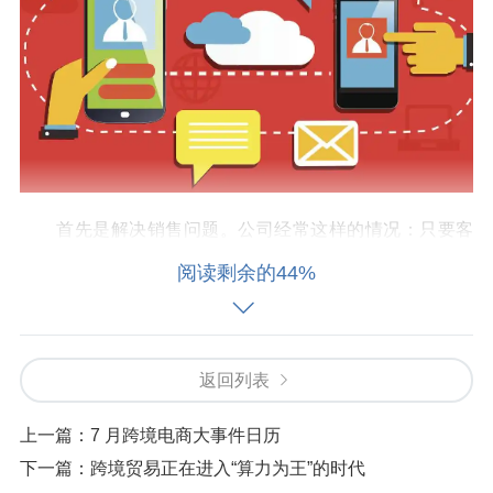
首先是解决销售问题。公司经常这样的情况：只要客
户方的电话的商品来，公司乱成了一锅粥这里马上，但直
阅读剩余的44%
到最后客户还是常常无法分辨是否交付。收集有用的信息
太久，更不要说有的分行的股票，一些分支断货，不能及
时补充，以响应客户的效率太低，大量的经销商认为，失
返回列表
去了很多客户，销售收入显著的影响。生产出更多，极大
的商业投资，库存压力大;产量较少，显然不能满足需求。
上一篇：
7 月跨境电商大事件日历
随着市场竞争的加剧，现在的客户是不是经常给定的顺
下一篇：
跨境贸易正在进入“算力为王”的时代