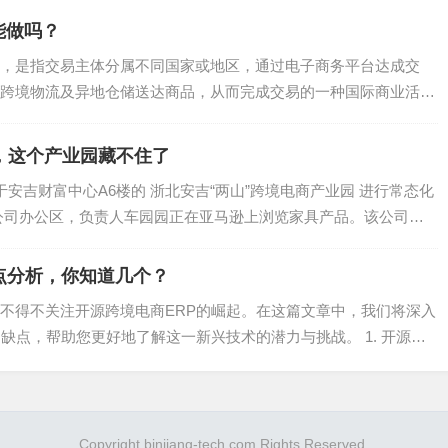
能做吗？
能出现后发先至的情况——比如在海外仓入库阶段才开始实行先
，是指交易主体分属不同国家或地区，通过电子商务平台达成交
购A，后采购B，因跨境物流不稳定等因素影响，可能出现B先
跨境物流及异地仓储送达商品，从而完成交易的一种国际商业活
是A。
，...
，这个产业园藏不住了
于安吉财富中心A6楼的 浙北安吉“两山”跨境电商产业园 进行常态化
关联的，批次成本会随着实物批次的流转进行流转，同步进行费
公司办公区，负责人车园园正在亚马逊上浏览家具产品。该公司成
准，实现商品维度的盈利分析，为后续的选品、营销推广和采购
点分析，你知道几个？
不得不关注开源跨境电商ERP的崛起。在这篇文章中，我们将深入
缺点，帮助您更好地了解这一新兴技术的潜力与挑战。 1. 开源跨
Copyright binjiang-tech.com Rights Reserved.