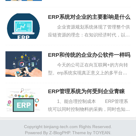
生产物流成本、销售物流成本、废弃物流
成本等ERP系统。erp计算开发的ERP系
ERP系统对企业的主要影响是什么
统，系统部署于服务器端，用户可通过P
企业资源规划系统体现了管理整个供
C、平板电脑、...
应链资源的理念：在知识经济时代，以自
己公司的资源有效参与市场竞争是不可能
的。erp系统实现真正意义上的多平台运
ERP和传统的企业办公软件一样吗
行，ERP系统可以不受任何操作系统限
今天的公司正在向互联网+的方向转
制，以便企业可以根...
型。erp系统实现真正意义上的多平台运
行，ERP系统可以不受任何操作系统限
制，以便企业可以根据业务需要和投资能
ERP管理系统为何受到企业青睐
力选择最佳平台，并且帮助企业顺利实现
1、能合理控制成本 ERP管理系
不同应用水平阶段的...
统可以同时控制物料的采购，同时也知道
原材料的库存和使用，避免原材料的不合
理甚至错误的采购，同时，在实际生产
Copyright binjiang-tech.com Rights Reserved.
Powered By
中，也可以及时配料，避免原材料的堆积
Z-BlogPHP
. Theme by
TOYEAN
.