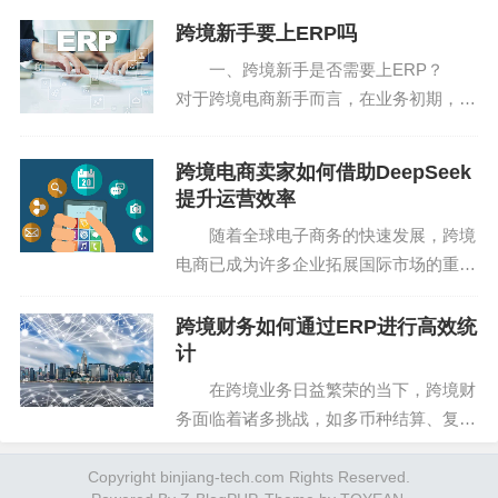
围、退货责任划分以及降低退货成本的策
惯，进行适当的本地化调整。提供多语言支持、使用当地
跨境新手要上ERP吗
略等多个角度，为卖家提供全面的指导建
的支付方式、定制符合当地审美的产品包装等。
一、跨境新手是否需要上ERP？
议，并结合实际案例说明...
对于跨境电商新手而言，在业务初期，手
付费广告：投放谷歌广告、Facebook广告等平台站内
动处理订单、库存和物流似乎成本更低，
广告，精准定位目标客户，提高转化率。利用数据分析工
但随着店铺规模扩大，问题逐渐暴露：多
跨境电商卖家如何借助DeepSeek
平台订单混乱、库存同步延迟、发货效率
具优化广告投放策略，降低投放成本。
提升运营效率
低下、财务核算复杂...
随着全球电子商务的快速发展，跨境
四、利用平台资源，降低运营成本
电商已成为许多企业拓展国际市场的重要
途径。然而，跨境电商卖家在日常运营中
选择合适的电商平台：根据产品类型、目标市场和预
面临着诸多挑战，如语言障碍、文化差
跨境财务如何通过ERP进行高效统
算选择合适的跨境电商平台（如亚马逊、eBay、阿里巴巴
异、复杂的物流体系、激烈的市场竞争
计
国际站等）。了解平台的入驻指南、规则和操作界面，确
等。这些难点和痛点不仅增...
在跨境业务日益繁荣的当下，跨境财
保能够高效管理店铺。
务面临着诸多挑战，如多币种结算、复杂
的税务法规以及不同国家的会计准则差异
利用平台扶持政策：新商家可以享受平台的专属流量
等。而 ERP（企业资源计划）工具的出
Copyright binjiang-tech.com Rights Reserved.
权益、运费减免和处罚减免等优待政策。积极参与平台的