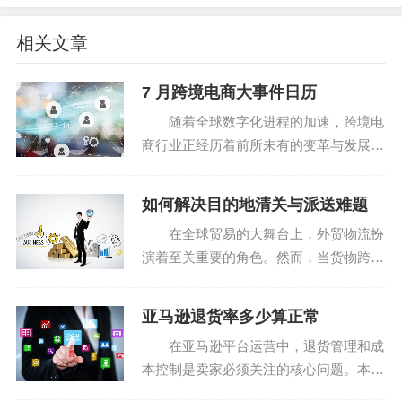
相关文章
7 月跨境电商大事件日历
三、精准营销，提高转化率
随着全球数字化进程的加速，跨境电
搜索引擎优化（SEO）：通过设置关键词竞价排名、
商行业正经历着前所未有的变革与发展。
对于众多跨境卖家而言，2025年的7月是
投放广告等方式，在国外的搜索引擎（如Google、Yaho
一个充满机遇与挑战的关键月份。本文将
o、Bing等）上获取潜在用户的点击。优化产品标题、描述
如何解决目的地清关与派送难题
从促销活动、展会动态、政策变化等多个
和关键词，提高搜索引擎排名。
在全球贸易的大舞台上，外贸物流扮
维度深入探讨这个...
演着至关重要的角色。然而，当货物跨越
社交媒体营销:利用Facebook、Instagram、TikTok等
重洋，抵达目的地国家后，清关与派送环
社交平台发布有趣、有价值的内容，吸引粉丝关注，提高
节往往成为众多外贸企业头疼的 “最后一
亚马逊退货率多少算正常
品牌曝光度。与网红合作，通过短视频、直播等形式推广
公里” 难题。如何顺利解决这些问题，确
在亚马逊平台运营中，退货管理和成
保货物能够及时、...
产品，扩大品牌影响力。
本控制是卖家必须关注的核心问题。本文
将从退货费用计算方式、退货率正常范
本地化策略：了解目标市场的语言、文化和消费习