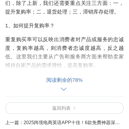
们，除了上新，我们还需要重点关注三方面：一，
提升复购率；二，退货处理；三，滞销库存处理。
1、如何提升复购率？
重复购买率可以反映出消费者对产品或服务的忠诚
度，复购率越高，则消费者忠诚度越高，反之越
低。这里我们主要从广告和服务两方面来帮助卖家
维持自家产品的需求弹性，提高复购率。
广告层面，多触点持续曝光，提升消费者触达率。
阅读剩余的78%
重复曝光是可以创造用户优先记忆的，当用户产生
需求时，你的产品/品牌会被第一时间唤醒。结合产
品和服务特性，利用广告营销工具，持续优化广告
返回列表
投放，能够有效提升客单价及复购率。
上一篇：
2025跨境电商英语APP十佳！6款免费神器深度评测，咕噜口语登顶
借助ECCANG ERP查看广告曝光量、点击量、广告