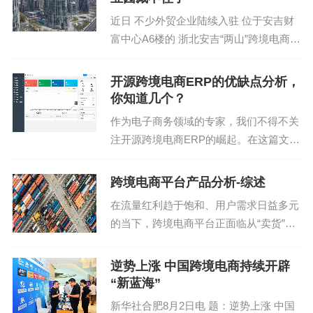
条道路上的我，一个爱...
同时，ECCANG ERP会保留历史30天的排名数据，
近日 不少外贸企业陆续入驻 位于安吉财
包括周边竞品的秒杀，优惠券，评分，评论数，AC
富中心A6楼的 浙北安吉“两山”跨境电商产
业园 进行常态化办公 在浙江有福电子商
标识等等。只要定期下载导出，卖家可以结合自家
务有限公司办公区，负责人车园园正在亚
产品的销量信息以及历史的广告调整策略进行透视
开源跨境电商ERP的优缺点分析，
马逊上浏览家具产品。该公司成立于今年
你知道几个？
分析，快速锁定有效的广告营销动作。
3月，是...
作为电子商务领域的专家，我们不得不关
服务层面，要带给用户良好的购物体验。需要从用
注开源跨境电商ERP的崛起。在这篇文章
户的角度出发，提前考虑用户可能出现的问题，准
中，我们将深入探讨开源跨境电商ERP的
备好解决方案，减少客户的理解成本。这一点对于
优点和缺点，帮助您更好地了解这一新兴
跨境电商平台产品分析-综述
技术的潜力与挑战。 1. 开源跨境电商ER
提升购买体验来说很重要。
在流量红利趋于饱和、用户需求日益多元
P的优点...
的当下，跨境电商平台正面临从“卖货”到
第一，通过及时回复来传递被关注感。这一制度也
“做产品”的深度转型。本篇综述聚焦于主
是亚马逊对每个卖家的要求，将会直接体现到卖家
流平台的产品策略演进，结合机制设计、
逆势上涨 中国跨境电商持续开辟
的绩效表现。
用户体验与技术支撑三大维度，梳理其背
“新蓝海”
后的增长逻辑与差...
第二，比起好评，消费者更倾向于在体验不佳时主
新华社合肥8月2日电 题：逆势上涨 中国