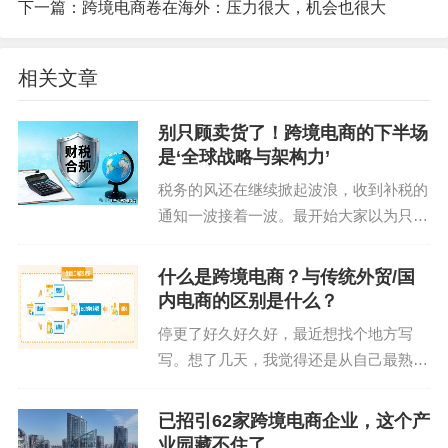
下一篇：
跨境电商卷在海外：压力很大，机会也很大
花费、广告销量等数据，卖家可以随时了解每一个
不同的广告活动投放所带来的转化效果。监控竞品
相关文章
动态，分析竞品在哪些时间节点采取了哪些方法和
策略，进而借鉴竞品比较好的推广策略，运用到自
别只顾卖货了！跨境电商的下半场
己的产品推广中。
是‘全球战略与架构力’
税务的风还在继续掀起波浪，收到补税的
通知一波接着一波。最开始大家以为只是
“枪打出头鸟”，现在穿透式的监管，釜底
抽薪式的严打，跨境业务更核心的问题在
什么是跨境电商？与传统外贸/国
被灵魂拷问着：合规之后，我们的跨境业
内电商的区别是什么？
务，还能“裸奔”多...
停更了好久好久好，最近想找个地方写
写。想了几天，我觉得还是从自己最熟悉
的行业上来写写，练习回我的语言组织能
力，表达能力。 在电商行业从05年读书
已招引62家跨境电商企业，这个产
就选了这条路，一路磕磕碰碰依然还在这
业园藏不住了