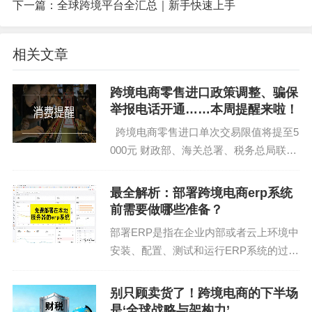
系统对接多家跨境物流商，支持中转仓代发，还能
下一篇：
全球跨境平台全汇总｜新手快速上手
设置库存预警，避免断货。有用户反馈，物流成本
降低了15%。
相关文章
小白慎入：这些坑你得知道
跨境电商零售进口政策调整、骗保
举报电话开通……本周提醒来啦！
学习成本不低：功能虽多，但操作界面复杂，新手
跨境电商零售进口单次交易限值将提至5
可能需要1-2周适应。
000元 财政部、海关总署、税务总局联合
贴牌费用高：如果想定制私有化部署（比如换LOG
发布通知，调整跨境电商零售进口税收政
策，提高享受税收优惠政策的商品限额上
O、独立服务器），价格可能翻倍。
最全解析：部署跨境电商erp系统
限，扩大清单范围。通知自2019年1月1
前需要做哪些准备？
过度依赖有风险：ERP是工具，不是“万能药”，选品
日起...
部署ERP是指在企业内部或者云上环境中
和运营策略才是核心。
安装、配置、测试和运行ERP系统的过
程。通常，部署ERP系统需要根据企业的
适合谁用？
具体情况，选择合适的部署方式，包括本
别只顾卖货了！跨境电商的下半场
地部署和云部署。 本地部署是指将ERP
铺货型卖家：每天上架大量商品，手动操作效率太
是‘全球战略与架构力’