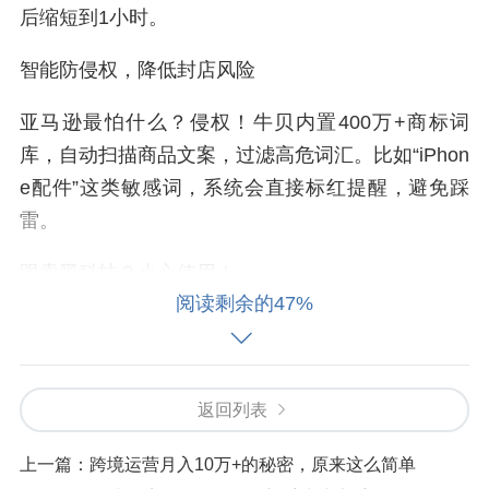
后缩短到1小时。
智能防侵权，降低封店风险
亚马逊最怕什么？侵权！牛贝内置400万+商标词
库，自动扫描商品文案，过滤高危词汇。比如“iPhon
e配件”这类敏感词，系统会直接标红提醒，避免踩
雷。
跟卖黑科技？小心使用！
阅读剩余的47%
牛贝的定时跟卖功能可以设置“错峰跟卖”，避开竞争
高峰期。但要注意，跟卖本身风险就高，新手建议
先摸清平台规则，别盲目跟风。
返回列表
物流+库存，告别手忙脚乱
上一篇：
跨境运营月入10万+的秘密，原来这么简单