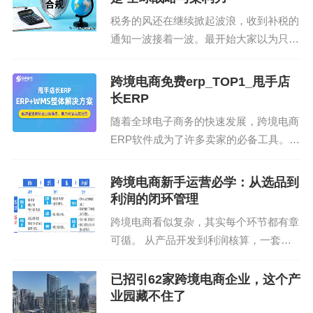
系统安装在企业...
低。
税务的风还在继续掀起波浪，收到补税的
通知一波接着一波。最开始大家以为只是
多店铺运营者：需要防关联管理，避免账号被封。
“枪打出头鸟”，现在穿透式的监管，釜底
抽薪式的严打，跨境业务更核心的问题在
跨境电商免费erp_TOP1_甩手店
物流头疼户：想优化发货流程，降低物流成本。
被灵魂拷问着：合规之后，我们的跨境业
长ERP
务，还能“裸奔”多...
总结：牛贝ERP确实能帮小白省时提效，但别指望
随着全球电子商务的快速发展，跨境电商
它“一夜暴富”。跨境生意，工具只是辅助，真正的竞
ERP软件成为了许多卖家的必备工具。跨
境电商ERP软件可以帮助卖家更高效地管
争力还得靠选品和运营策略。你觉得呢？
理全球业务，包括产品、订单、采购、仓
跨境电商新手运营必学：从选品到
标签:
储、财务统计等核心模块。本文将介绍跨
跨境电商
ERP工具
亚马逊运营
利润的闭环管理
境电商ERP软件...
跨境电商看似复杂，其实每个环节都有章
效率提升
可循。 从产品开发到利润核算，一套成
熟的运营流程，决定了一家店铺能否长期
稳定增长。 今天，我们可以把跨境电商
已招引62家跨境电商企业，这个产
精品卖家的完整运营链路拆成七个关键环
业园藏不住了
节，让新手也能看懂逻...