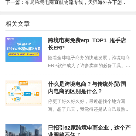
下一篇：
布局跨境电商直航物流专线，天猫海外在下怎样的一盘棋？
ERP定制技术还可以根据企业需求定制各类报表，
进行数据分析，帮助企业进行深度分析和决策。在
相关文章
跨境电商领域，定制化的销售分析报表、跟进客户
流失率等报表可以帮助企业了解市场动态，制定更
跨境电商免费erp_TOP1_甩手店
科学的经营策略。
长ERP
随着全球电子商务的快速发展，跨境电商
智能化与定制化服务，提升用户体验
ERP软件成为了许多卖家的必备工具。跨
随着技术的发展，ERP定制技术也逐渐智能化。智
境电商ERP软件可以帮助卖家更高效地管
理全球业务，包括产品、订单、采购、仓
能化的ERP系统可以根据用户的操作习惯、偏好提
什么是跨境电商？与传统外贸/国
储、财务统计等核心模块。本文将介绍跨
内电商的区别是什么？
供个性化定制服务，提升用户体验。在跨境电商
境电商ERP软件...
中，智能化的ERP系统可以根据用户的浏览记录、
停更了好久好久好，最近想找个地方写
写。想了几天，我觉得还是从自己最熟悉
购买记录智能推荐商品，提升用户满意度。
的行业上来写写，练习回我的语言组织能
通过了解以上5大ERP定制技术，相信您对如何利用
力，表达能力。 在电商行业从05年读书
已招引62家跨境电商企业，这个产
就选了这条路，一路磕磕碰碰依然还在这
ERP定制技术助力跨境电商业务管理有了更深入的
业园藏不住了