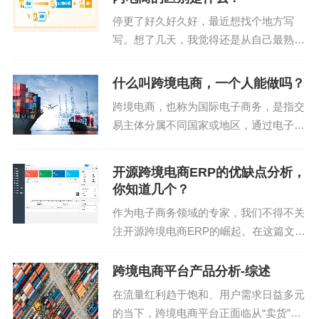
子商务综合试验区带动作用明显，实现31个省区市
境电商ERP软件...
停更了好久好久好，最近想找个地方写
全覆盖。
写。想了几天，我觉得还是从自己最熟悉
的行业上来写写，练习回我的语言组织能
平台企业的全球化布局也在提速。阿里旗下东南亚
力，表达能力。 在电商行业从05年读书
电商平台Lazada已在今年“双11”前夕完成与天猫的
什么叫跨境电商，一个人能做吗？
就选了这条路，一路磕磕碰碰依然还在这
系统打通，正式推出“一键轻出海”项目，助力天猫品
跨境电商，也称为国际电子商务，是指交
条道路上的我，一个爱...
牌开拓马来西亚、新加坡、泰国、越南、菲律宾五
易主体分属不同国家或地区，通过电子商
务平台达成交易、进行电子支付结算，并
大海外市场。
通过跨境物流及异地仓储送达商品，从而
开源跨境电商ERP的优缺点分析，
拼多多旗下的Temu目前已扩展到90个国家市场，站
完成交易的一种国际商业活动。在全球化
你知道几个？
和互联网普及的时代，...
点体系涵盖美洲、欧洲、中东、非洲、亚洲和大洋
作为电子商务领域的专家，我们不得不关
洲的众多国家和地区。《2024年电商应用及电商相
注开源跨境电商ERP的崛起。在这篇文章
关品牌市场洞察》数据显示，2024年，Temu全球下
中，我们将深入探讨开源跨境电商ERP的
载量达5.5亿，同比增长69%。
优点和缺点，帮助您更好地了解这一新兴
跨境电商平台产品分析-综述
技术的潜力与挑战。 1. 开源跨境电商ER
在流量红利趋于饱和、用户需求日益多元
不仅如此，TikTok Shop在欧洲不断拓展。英国作为
P的优点...
的当下，跨境电商平台正面临从“卖货”到