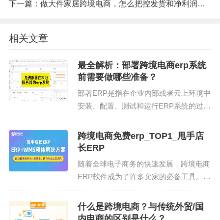
下一篇：
做大件家居跨境电商，怎么把控发货和净利润？实战案例剖析
森电商负责人Adela表示。
经营眼镜厂的陈宇恒在接触跨境电商后，感受到了
相关文章
大展拳脚的畅快。目前，这家眼镜厂不仅突破了发
展瓶颈，工人数量也从100多人发展到超过230人。
最全解析：部署跨境电商erp系统
陈宇恒表示，“有的消费者一次就下单十几、二十
前需要做哪些准备？
件。”
部署ERP是指在企业内部或者云上环境中
安装、配置、测试和运行ERP系统的过
在拿下海外市场大量订单后，陈宇恒对未来的发展
程。通常，部署ERP系统需要根据企业的
方向有了新思路。他希望用类似SHEIN那样的柔性
具体情况，选择合适的部署方式，包括本
跨境电商免费erp_TOP1_甩手店
按需制造模式，重新梳理产品开发和面世的流程，
地部署和云部署。 本地部署是指将ERP
长ERP
并组建了一个30人的年轻化运营团队，为进行下一
系统安装在企业...
随着全球电子商务的快速发展，跨境电商
步的扩张提供专业支持。
ERP软件成为了许多卖家的必备工具。跨
境电商ERP软件可以帮助卖家更高效地管
截至目前，我国跨境电商主体已超12万家，从中心
理全球业务，包括产品、订单、采购、仓
什么是跨境电商？与传统外贸/国
城市、省会城市，向二三线城市延伸。165个跨境电
储、财务统计等核心模块。本文将介绍跨
内电商的区别是什么？