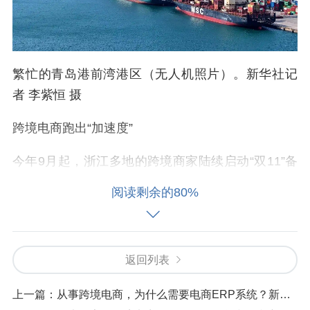
繁忙的青岛港前湾港区（无人机照片）。新华社记
者 李紫恒 摄
跨境电商跑出“加速度”
今年9月起，浙江多地的跨境商家陆续启动“双11”备
货，海外仓内一派繁忙景象。宁波商家遨森电商早
阅读剩余的80%
就做好准备，提前备下了2万棵圣诞树，并首次将速
卖通海外托管模式作为圣诞季的核心渠道。
“这2万棵圣诞树就是为欧洲市场准备的。通过海外仓
返回列表
发货后，基本能做到3至5日达，部分地区甚至隔日
上一篇：
从事跨境电商，为什么需要电商ERP系统？新手看了都想来一套
达。今年‘双11’如果卖得好，我们还会及时补货。”遨