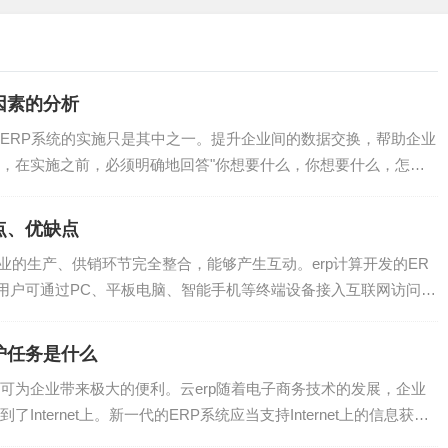
因素的分析
业的业务流程，取消了企业在业务处理过程之中的重复劳动现
统的企业经营管理模式注重对于人的控制和管理，为了获得更多
RP系统的实施只是其中之一。提升企业间的数据交换，帮助企业
，在实施之前，必须明确地回答"你想要什么，你想要什么，怎么
制与管理，以效益为企业所有的经营管理工作的中心，从而在很
护，降低了员工对于企业工作的热情于积极性，不利于企业的整
点、优缺点
代替“人治”，注重企业的各个流程与部门的管理的规范化与制度
生产、供销环节完全整合，能够产生互动。erp计算开发的ER
法利益之间的矛盾，使得企业的基础管理工作能够得到加强了，
用户可通过PC、平板电脑、智能手机等终端设备接入互联网访问服
是当代信息技术发展之下的产物了，实现了对于企业经营管理的
护任务是什么
。所以，企业要规范化、规模化、国际化，引入ERP管理是必
为企业带来极大的便利。云erp随着电子商务技术的发展，企业
nternet上。新一代的ERP系统应当支持Internet上的信息获取