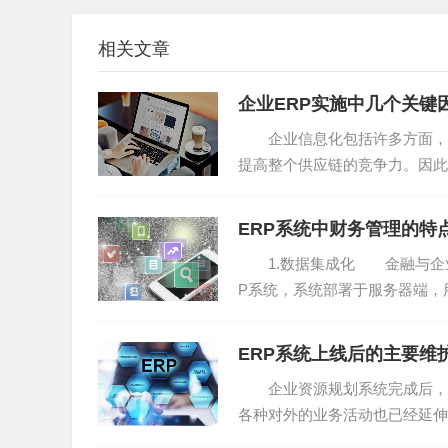
相关文章
4、促进企业的基础管理工作规范化。
企业ERP实施中几个关键
在企业的运营管理中，ERP规范和理顺了企
象，实现了企业业务处理的规范化和标准化。传
企业信息化包括许多方面，E
提高整个供应链的竞争力。因此
的经济效益，企业往往专注于对于员工的硬性控
做"的...
大程度上忽视了对于员工的合法权益的保障与维
ERP系统中财务管理的特
体发展与进步。ERP管理则注重企业以“法治”
1.数据集成化 金融与企业的
化，从而在很大程度上降低了企业制度与员工合
P系统，系统部署于服务器端，
也保障了企业的基础管理工作的质量。
务器获得ERP应用服...
综上所述，就是实现ERP管理的意义。ERP
ERP系统上线后的主要维
数据化和信息化，是适应市场经济发展的必然选择
企业资源规划系统完成后，可
然的。
各种对外的业务活动也已经延伸到了I
及网上...