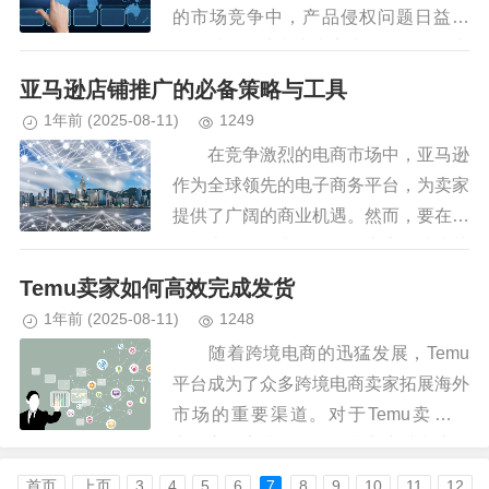
的市场竞争中，产品侵权问题日益凸
显。对于跨境电商卖家来说，如何在上
新产品时避免侵权，成为了一项至关重
亚马逊店铺推广的必备策略与工具
要的任务。 一、做好市场调研，...
1年前
(2025-08-11)
1249
在竞争激烈的电商市场中，亚马逊
作为全球领先的电子商务平台，为卖家
提供了广阔的商业机遇。然而，要在亚
马逊上脱颖而出，有效推广店铺成为关
键。本文将详细介绍几种在亚马逊上推
Temu卖家如何高效完成发货
广店铺的有效策略，帮助卖家提升...
1年前
(2025-08-11)
1248
随着跨境电商的迅猛发展，Temu
平台成为了众多跨境电商卖家拓展海外
市场的重要渠道。对于Temu卖家而
言，高效完成发货是提升客户满意度、
降低运营成本的关键环节。 一、T
首页
上页
3
4
5
6
7
8
9
10
11
12