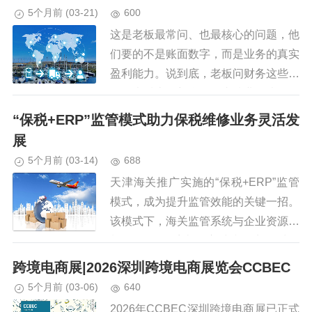
更强的合规性）又反过来为跨境电...
5个月前
(03-21)
600
这是老板最常问、也最核心的问题，他
们要的不是账面数字，而是业务的真实
盈利能力。说到底，老板问财务这些问
题，本质上是想拿数据支撑业务决策。
财务不能只做“数字搬运工”，得看透数
“保税+ERP”监管模式助力保税维修业务灵活发
据背后的业务逻辑，结合跨境电...
展
5个月前
(03-14)
688
天津海关推广实施的“保税+ERP”监管
模式，成为提升监管效能的关键一招。
该模式下，海关监管系统与企业资源计
划（ERP）系统深度对接，实现对仓
库和生产线物流、信息流的实时智能监
跨境电商展|2026深圳跨境电商展览会CCBEC
控。“‘保税+ERP’模式...
5个月前
(03-06)
640
2026年CCBEC深圳跨境电商展已正式