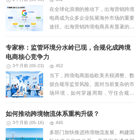
在全球化浪潮的推动下，出海营销跨境
电商成为众多企业拓展海外市场的重要
途径。出海营销跨境电商具有显著的行
业优势。出海营销渠道多种多样，常见
的有海外社媒营销、独立站营销、搜索
专家称：监管环境分水岭已现，合规化成跨境
引擎优化等。综上所述，在出海营...
电商核心竞争力
3个月前
(05-23)
452
当下，跨境电商面临欧美关税调整、数
据合规等监管风险。面对当前复杂的市
场环境，如何穿越周期，守住合规底
线，并持续获得资本与市场的青睐，成
为摆在跨境大卖面前的重要课题。“合
如何推动跨境物流体系重构升级？
规化，一定是企业需要当成核心竞争...
3个月前
(05-16)
445
多部门加快推进跨境物流发展、构建国