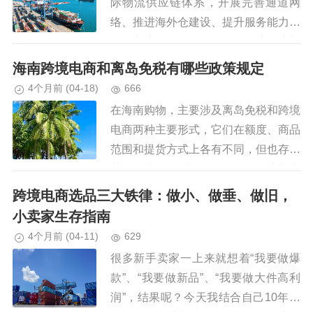
际物流供应链体系，开展完善通道网
络、推进海外仓建设、提升服务能力、
强化交流合作等工作，推动跨境物流加
快重构升级、持续提升服务。跨境物流
海南跨境电商和离岛免税有哪些政策规定
组织模式创新升级。加快构建保障有...
4个月前
(04-18)
666
在海南购物，主要涉及离岛免税和跨境
电商两种主要形式，它们在额度、商品
范围和提货方式上各有不同，但也存在
关联。商品性质：购买的是“跨境电商
零售进口商品”，并非“离岛免税品”。商
跨境电商选品三大铁律：做小、做垂、做旧，
品用途：已购买的离岛免税商...
小卖家生存指南
4个月前
(04-11)
629
很多新手卖家一上来就想着“我要做爆
款”、“我要做新品”、“我要做大件高利
润”，结果呢？今天我结合自己10年实