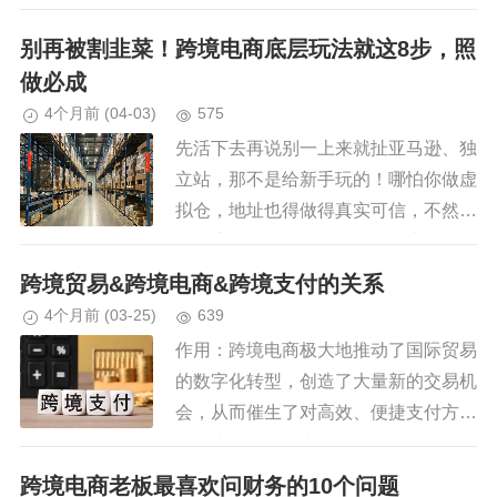
战经验，总结出三个选品铁律：做小不
做大、做垂不做宽、做旧不做新。小卖
别再被割韭菜！跨境电商底层玩法就这8步，照
家没有大资金、没有大团队...
做必成
4个月前
(04-03)
575
先活下去再说别一上来就扯亚马逊、独
立站，那不是给新手玩的！哪怕你做虚
拟仓，地址也得做得真实可信，不然后
续物流纠纷、平台稽查，全是麻烦事，
一步错步步错！其实跨境电商根本没那
跨境贸易&跨境电商&跨境支付的关系
么神秘，核心就是这8步，没有秘...
4个月前
(03-25)
639
作用：跨境电商极大地推动了国际贸易
的数字化转型，创造了大量新的交易机
会，从而催生了对高效、便捷支付方式
的巨大需求。能力反哺：支付能力的提
升（如更快的结算速度、更低的成本、
跨境电商老板最喜欢问财务的10个问题