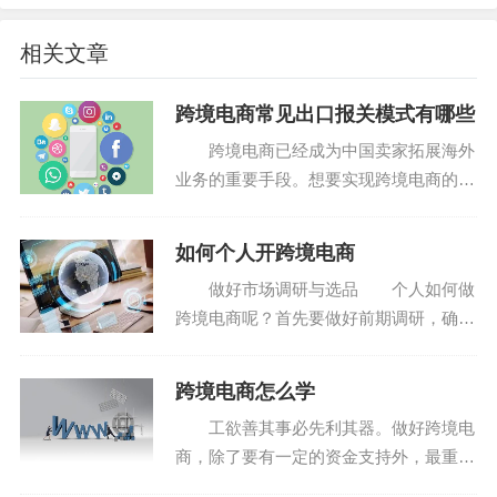
相关文章
跨境电商常见出口报关模式有哪些
跨境电商已经成为中国卖家拓展海外
业务的重要手段。想要实现跨境电商的顺
利运营，有效的出口报关模式是其中非常
重要的一步。因此，了解不同的出口报关
四、优化仓储布局与自动化设备
如何个人开跨境电商
模式及适用范围，对卖家而言具有重要意
做好市场调研与选品 个人如何做
优化仓储布局可以提高仓库的利用率和操作效率。商
义。按照海关规定，跨...
跨境电商呢？首先要做好前期调研，确定
家应根据产品分类，将仓库划分为不同的存储区，如热销
好行业与产品。 第一步：确定产品方
产品区、滞销产品区等。同时，将热销产品放置在靠近出
向与市场潜力-卖什么产品好？ 无论
跨境电商怎么学
货口的位置，减少拣货时间。设计合理的动线，减少员工
多么有创意的想法、产品，如果没有消费
工欲善其事必先利其器。做好跨境电
的行走距离，提高拣货效率。
者的支持都可能会失败...
商，除了要有一定的资金支持外，最重要
此外，商家还可以考虑使用自动化设备进行存取操
的是我们要善于发现，善于总结，善于学