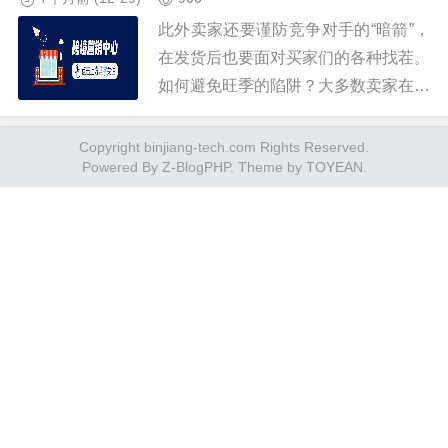
此外卖家还要谨防竞争对手的“暗箭”，
在发货后也要面对买家们的各种找茬。
如何避免旺季的陷阱？大多数卖家在旺
季来临之前，会准备平时货量的3倍以
上。跨境电商卖家目标市场不同，大促
Copyright binjiang-tech.com Rights Reserved.
Powered By
Z-BlogPHP
. Theme by
TOYEAN
.
的时间点也会有所不同。旺季来...