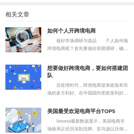
被告侵权有什么影响？
相关文章
一旦卖家被投诉侵权，并经过亚马逊平台或权利人的
如何个人开跨境电商
核实确认，卖家将面临以下严重后果：
做好市场调研与选品 个人如何做
跨境电商呢？首先要做好前期调研，确定
·产品下架：侵权产品将被立即下架，无法继续销售。
好行业与产品。 第一步：确定产品方
向与市场潜力-卖什么产品好？ 无论
·店铺评分下降：侵权行为将影响店铺的评分和信誉，
想要做好跨境电商，要如何搭建团
多么有创意的想法、产品，如果没有消费
降低买家对店铺的信任度。
队
者的支持都可能会失败...
后疫情时代，跨境电商迎来政策和市
·账号受限或封禁：对于严重或多次侵权的卖家，亚马
场的多方利好。在中国国内受政策利好驱
逊平台可能采取限制账号功能、暂停销售权限甚至永久封
使和产业集群带动，跨境出海正在成为众
禁账号的措施。
多品牌、卖家的增长新机遇。在全球市
美国最受欢迎电商平台TOP5
场，随着数字化平台发展，越来越多的消
Voronoi最新数据显示，美国电商市
·法律诉讼与赔偿：权利人还有权通过法律途径追究卖
费者也更倾向于线上购物...
场格局正经历深刻洗牌。亚马逊以压倒性
家的侵权责任，要求赔偿经济损失和精神损害等。