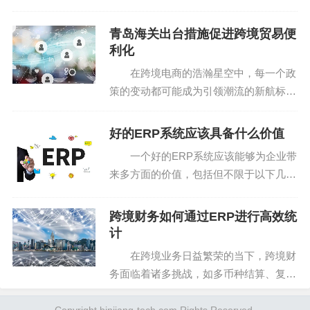
优势稳坐头把交椅，2024年10月-12月，
吸引3.9亿独立访客，是竞争对手沃尔玛
如何规避商品侵权风险？
青岛海关出台措施促进跨境贸易便
的两倍多；APP用户量达2.55亿，超过...
利化
为规避商品侵权风险，跨境卖家需从以下几个方面着
在跨境电商的浩瀚星空中，每一个政
手：
策的变动都可能成为引领潮流的新航标。
青岛海关在 2025 年 7 月 1 日强势推出促
·严格选品与供应商审核：选择正规渠道和信誉良好的
进跨境贸易便利化 “政策工具箱”（202
好的ERP系统应该具备什么价值
供应商，确保所选商品不涉及专利或商标风险。在供货环
5），为跨境卖家们带来了前所未有的机
一个好的ERP系统应该能够为企业带
节，可使用工具进行多账号管理和数据调研，保障网络安
遇...
来多方面的价值，包括但不限于以下几个
全，防止不必要的店铺关联风险。
方面： 1.提升运营效率：ERP系统能
够整合企业的各项业务流程，实现信息的
跨境财务如何通过ERP进行高效统
·获取品牌授权：若作为品牌代理商在亚马逊上销售商
实时共享和协同工作，从而提升运营效
计
品，务必获得品牌的正规授权。提供销售凭证、授权证明
率。例如，通过自...
在跨境业务日益繁荣的当下，跨境财
等材料，以应对平台的合规审核。
务面临着诸多挑战，如多币种结算、复杂
的税务法规以及不同国家的会计准则差异
·注重原创内容：在创建产品Listing时，图片、文字、
等。而 ERP（企业资源计划）工具的出