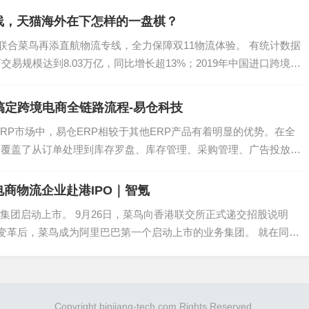
线，天猫海外在下怎样的一盘棋？
海外联合菜鸟再添直航物流专线，全力保障双11物流体验。 有统计数据
交易规模达到8.03万亿，同比增长超13%；2019年中国进口跨境电
搞定跨境电商全链路流程-易仓科技
ERP市场中，易仓ERP相较于其他ERP产品有着明显的优势。在全
P覆盖了从订单处理到库存罗盘、库存管理、采购管理、广告投放、
商物流企业赴港IPO｜智氪
集团启动上市。 9月26日，菜鸟向香港联交所正式递交招股说明
组织变革后，菜鸟成为阿里巴巴第一个启动上市的业务集团。 就在同一
业邮箱，以便能够快捷同步并处理邮件信息。回复邮件时，支持上传
显示与该消息相关的订单详细信息，包括订单号、收件人和订单
Copyright binjiang-tech.com Rights Reserved.