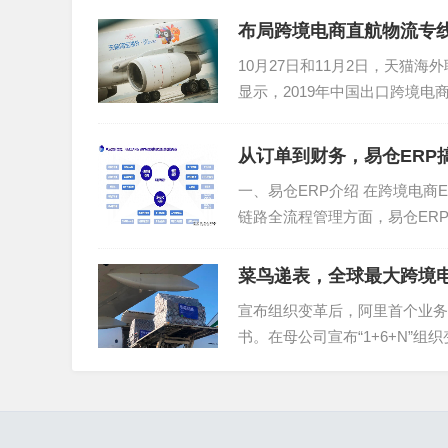
布局跨境电商直航物流专
10月27日和11月2日，天猫
显示，2019年中国出口跨境电商
商市...
从订单到财务，易仓ERP
一、易仓ERP介绍 在跨境电商
链路全流程管理方面，易仓ER
销售罗盘、尾程比价...
03
菜鸟递表，全球最大跨境电
Shopify【邮件管理】
宣布组织变革后，阿里首个业务
书。在母公司宣布“1+6+N”
支持Shopify卖家在店小秘ERP绑定授权企
日的早些时候，...
图片、插入模板、一键翻译成英文。此外，还会
时间。随时处理客户消息。