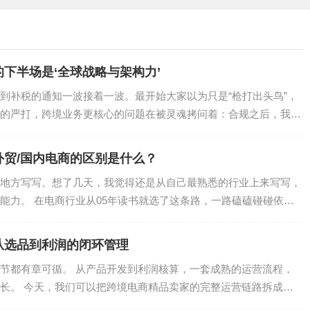
下半场是‘全球战略与架构力’
息和ozon通知的即时同步，卖家能在店小秘ERP统一处理多店
到补税的通知一波接着一波。最开始大家以为只是“枪打出头鸟”，
回复。这样，卖家无需在不同平台和店铺之间来回切换，操作更
的严打，跨境业务更核心的问题在被灵魂拷问着：合规之后，我们
信息、下载附件，还能一键翻译俄文内容。
贸/国内电商的区别是什么？
地方写写。想了几天，我觉得还是从自己最熟悉的行业上来写写，
能力。 在电商行业从05年读书就选了这条路，一路磕磕碰碰依然
从选品到利润的闭环管理
节都有章可循。 从产品开发到利润核算，一套成熟的运营流程，
长。 今天，我们可以把跨境电商精品卖家的完整运营链路拆成七
.