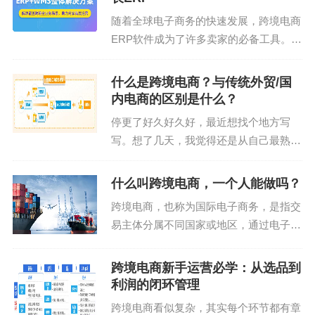
务，还能“裸奔”多...
随着全球电子商务的快速发展，跨境电商
ERP软件成为了许多卖家的必备工具。跨
境电商ERP软件可以帮助卖家更高效地管
理全球业务，包括产品、订单、采购、仓
什么是跨境电商？与传统外贸/国
储、财务统计等核心模块。本文将介绍跨
内电商的区别是什么？
境电商ERP软件...
停更了好久好久好，最近想找个地方写
写。想了几天，我觉得还是从自己最熟悉
的行业上来写写，练习回我的语言组织能
力，表达能力。 在电商行业从05年读书
什么叫跨境电商，一个人能做吗？
就选了这条路，一路磕磕碰碰依然还在这
跨境电商，也称为国际电子商务，是指交
条道路上的我，一个爱...
易主体分属不同国家或地区，通过电子商
务平台达成交易、进行电子支付结算，并
通过跨境物流及异地仓储送达商品，从而
跨境电商新手运营必学：从选品到
完成交易的一种国际商业活动。在全球化
利润的闭环管理
和互联网普及的时代，...
跨境电商看似复杂，其实每个环节都有章
标签:
跨境财税
全球拓展
合规服务