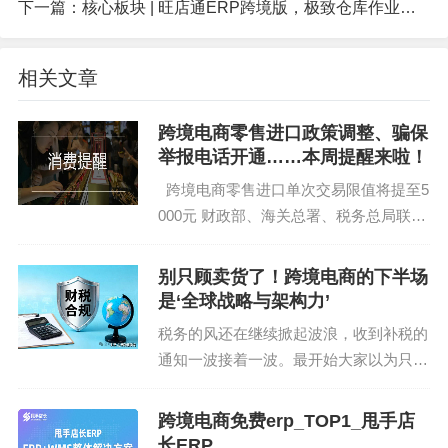
下一篇：
核心板块 | 旺店通ERP跨境版，极致仓库作业体验
香港财税合规咨询（适配香港税制，合法降本）
相关文章
港企会计代理服务（专业记账，合规报税）
跨境电商零售进口政策调整、骗保
香港经营账核算（清晰掌握香港业务经营状况）
举报电话开通……本周提醒来啦！
知产商标EAC认证（香港+全球知识产权布局）
跨境电商零售进口单次交易限值将提至5
000元 财政部、海关总署、税务总局联合
香港跨境电商核算咨询（针对性解决香港跨境业务
发布通知，调整跨境电商零售进口税收政
财务痛点）
策，提高享受税收优惠政策的商品限额上
别只顾卖货了！跨境电商的下半场
限，扩大清单范围。通知自2019年1月1
是‘全球战略与架构力’
如需定制专属方案，点击菜单栏【咨询预约】，或
日起...
税务的风还在继续掀起波浪，收到补税的
直接回复“定制方案”，我们将安排专业顾问1对1对
通知一波接着一波。最开始大家以为只是
接！
“枪打出头鸟”，现在穿透式的监管，釜底
抽薪式的严打，跨境业务更核心的问题在
跨境电商免费erp_TOP1_甩手店
被灵魂拷问着：合规之后，我们的跨境业
长ERP