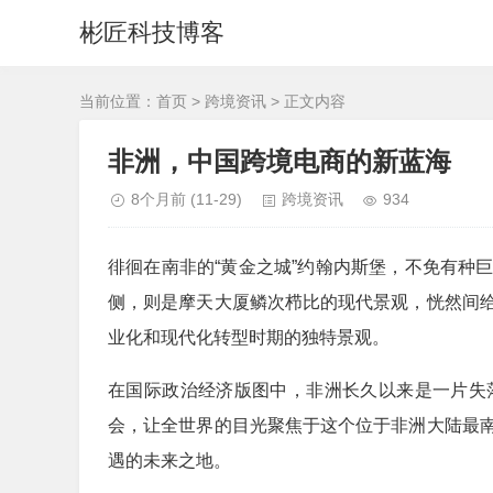
彬匠科技博客
当前位置：
首页
>
跨境资讯
> 正文内容
非洲，中国跨境电商的新蓝海
8个月前
(11-29)
跨境资讯
934
徘徊在南非的“黄金之城”约翰内斯堡，不免有种
侧，则是摩天大厦鳞次栉比的现代景观，恍然间
业化和现代化转型时期的独特景观。
在国际政治经济版图中，非洲长久以来是一片失落
会，让全世界的目光聚焦于这个位于非洲大陆最
遇的未来之地。