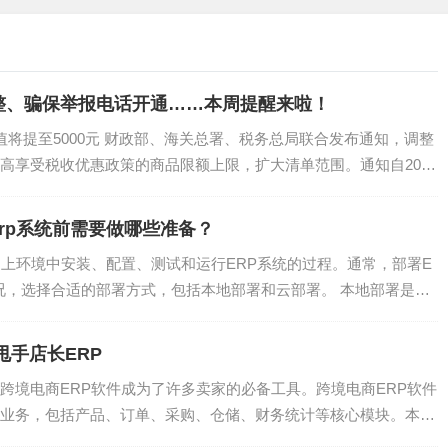
。
整、骗保举报电话开通……本周提醒来啦！
版图上的边缘地位。在全球老龄化不断加剧的今天，平均年龄仅
将提至5000元 财政部、海关总署、税务总局联合发布通知，调整
。根据世界银行的统计数据，非洲现有人口约14.66亿，仅次于
高享受税收优惠政策的商品限额上限，扩大清单范围。通知自2019
在保持快速增长。撒哈拉以南非洲地区的人口每年增长2.7%，
rp系统前需要做哪些准备？
（0.9%） 的两倍多。这相当于，非洲每两年就会增加一个法国或
云上环境中安装、配置、测试和运行ERP系统的过程。通常，部署E
况，选择合适的部署方式，包括本地部署和云部署。 本地部署是指
达到25亿人，这意味着世界上超过四分之一的人口将居住在非
_甩手店长ERP
跨境电商ERP软件成为了许多卖家的必备工具。跨境电商ERP软件
业务，包括产品、订单、采购、仓储、财务统计等核心模块。本文
不是一件好事。但随着互联网经济崛起，人口成为一种红利，也