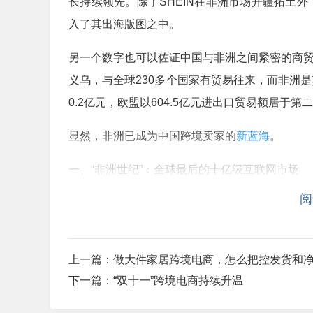
长持续领先。除了SHEIN在非洲市场开疆拓土外
入了其出海版图之中。
另一个数字也可以佐证中国与非洲之间紧密的商贸往
义乌，与全球230多个国家有贸易往来，而非洲是
0.2亿元，欧盟以604.5亿元进出口贸易额居于第
显然，非洲已成为中国跨境卖家的
新蓝海
。
一、“非洲世纪”：全球最后的十亿级互联网市场
阅
“19世纪末，来自欧洲的商人们进入雨林，肆
役、监禁甚至枪毙；村庄被弃；土地荒废；由于
装掠夺者躲进了森林，社会结构和政治制度分崩
上一篇：
做大件家居跨境电商，怎么把控发货和
个‘未闻之地’变成了但丁《神曲·地狱篇》中的‘泪之
下一篇：
“双十一”跨境电商持续升温
非洲研究专家Robert Harms在其著作《泪