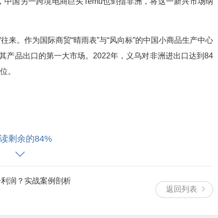
，中国另一跨境电商巨头Temu也剑指非洲，将这一新兴市场纳
来。作为国际商贸“晴雨表”与“风向标”的中国小商品生产中心
其产品出口的第一大市场。2022年，义乌对非洲进出口达到84
二位。
读剩余的84%
意掠夺雨林的馈赠——象牙、俘虏和橡胶。土著平民被鞭打、奴
缺乏治疗，常见的肠道和呼吸道疾病变得致命。人们为了逃离武
离析。在短短30年的时间里，入侵者将刚果盆地热带雨林从一
净利润？实战案例剖析
地’。”
返回列表
之地：殖民、贸易与非洲全球化的残酷历史》中如是记录非洲被纳入全