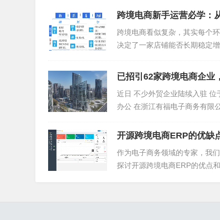
成为经济高增长的动力。根据哈佛大学国际发展中心
跨境电商新手运营必学：
国家之列。
跨境电商看似复杂，其实每个环
此外，由于智能手机等移动设备的广泛普及，非洲
决定了一家店铺能否长期稳定增
预计，到2025年，非洲61%的连接将通过智能手
个关键环节，让新手也能看懂逻..
已招引62家跨境电商企业
巨大的市场潜力，让非洲成为当下全球增长最快的电
近日 不少外贸企业陆续入驻 位
市场年复合增长率达到15.5%，到2025年预计
办公 在浙江有福电子商务有限
市场。
立于今年3月，是...
古老的非洲大陆，正在加速迈入被互联网科技编
开源跨境电商ERP的优缺
作为电子商务领域的专家，我们
二、“金砖”之后，跨境卖家涌入非洲
探讨开源跨境电商ERP的优点和
境电商ERP的优点...
虽然拥有超过14亿人口，但非洲并不是一个同质
“西非大部分国家是前法国殖民地，通用法语，