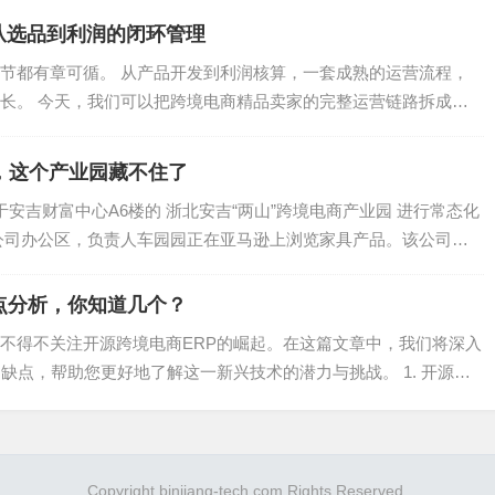
的预测，到 2027 年，七个非洲国家将跻身增长最快的15个
从选品到利润的闭环管理
节都有章可循。 从产品开发到利润核算，一套成熟的运营流程，
的互联网渗透率持续上升。GSMA（全球移动通信系统协会）
长。 今天，我们可以把跨境电商精品卖家的完整运营链路拆成七
机实现（33%通过4G），将有5亿人成为电商用户。
.
，这个产业园藏不住了
商市场之一。据相关机构预测，预计2020-2025年非洲电商
于安吉财富中心A6楼的 浙北安吉“两山”跨境电商产业园 进行常态化
市场规模为407.58亿美元。非洲也被称为全球最后的十亿级互联网
公司办公区，负责人车园园正在亚马逊上浏览家具产品。该公司成
织的新纪元。
点分析，你知道几个？
不得不关注开源跨境电商ERP的崛起。在这篇文章中，我们将深入
缺点，帮助您更好地了解这一新兴技术的潜力与挑战。 1. 开源跨
化的单一市场。
审美受法国影响较大；东非为前英国殖民地，通用英语；而北非
Copyright binjiang-tech.com Rights Reserved.