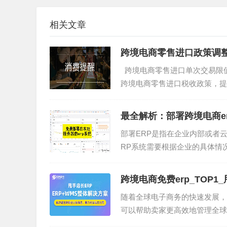
球殖民版图的历史。
相关文章
从那时起，非洲一直是全球最贫穷、混乱的地区
跨境电商零售进口政策调
100多年后的今天，非洲开始改写它在世界商业
跨境电商零售进口单次交易限值
有18.8岁的非洲，是世界上人口最为年轻的地区
跨境电商零售进口税收政策，提
亚洲，是世界人口总量第二的大洲。
年1月1日起...
与亚洲各国生育率日趋走低不同的是，非洲人口仍
最全解析：部署跨境电商e
是另两大新兴地区：南亚 （1.2%）和拉丁美洲 
部署ERP是指在企业内部或者
RP系统需要根据企业的具体情
泰国的人口数量。
将ERP系统安装在企业...
大多数专家一致认为，到2050年，非洲人口将
跨境电商免费erp_TOP1
洲，人类文明可能自此进入“非洲世纪”。
随着全球电子商务的快速发展，
可以帮助卖家更高效地管理全球
过去，当经济处于低增长状态下，过多的人口并
将介绍跨境电商ERP软件...