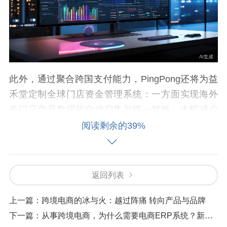
此外，通过聚合跨国支付能力，PingPong还将为益
禾堂定制全球门店资金管理系统：一方面实现海外
各门店交易数据的自动归集与统一对账，大幅减少
人工对账工作量，降低财务误差率；另一方面支持
阅读剩余的39%
总部对全球门店交易订单、资金流向进行实时可视
化管理与智能调拨，提升品牌全球运营管理效率，
为海外市场决策提供数据支撑。
返回列表
“益禾堂的国际化，是品牌发展的核心战略与长期承
上一篇：
跨境电商的冰与火：越过阵痛 转向产品与品牌
诺。目前我们正在加速推进东南亚市场布局，在产
下一篇：
从事跨境电商，为什么需要电商ERP系统？新手看了都想来一套
品本地化、供应链搭建、人才储备等方面积累了扎