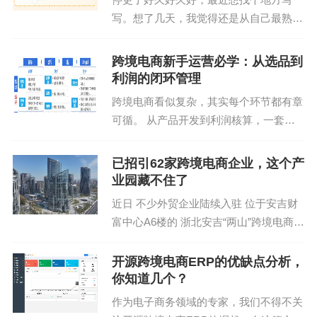
标签:
跨境支付
新茶饮出海
资金管理
写。想了几天，我觉得还是从自己最熟悉
品牌国际化
的行业上来写写，练习回我的语言组织能
力，表达能力。 在电商行业从05年读书
跨境电商新手运营必学：从选品到
就选了这条路，一路磕磕碰碰依然还在这
利润的闭环管理
条道路上的我，一个爱...
跨境电商看似复杂，其实每个环节都有章
可循。 从产品开发到利润核算，一套成
熟的运营流程，决定了一家店铺能否长期
稳定增长。 今天，我们可以把跨境电商
已招引62家跨境电商企业，这个产
精品卖家的完整运营链路拆成七个关键环
业园藏不住了
节，让新手也能看懂逻...
近日 不少外贸企业陆续入驻 位于安吉财
富中心A6楼的 浙北安吉“两山”跨境电商产
业园 进行常态化办公 在浙江有福电子商
务有限公司办公区，负责人车园园正在亚
开源跨境电商ERP的优缺点分析，
马逊上浏览家具产品。该公司成立于今年
你知道几个？
3月，是...
作为电子商务领域的专家，我们不得不关