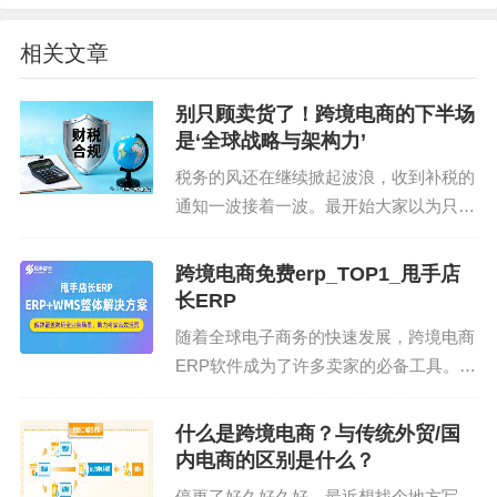
实基础。”益禾堂国际业务总监冯蓝萱表示，“跨境支
相关文章
付与资金管理是品牌国际化的一大痛点，PingPong
的本地化支付网络和一体化资金管理方案，让我们
别只顾卖货了！跨境电商的下半场
能够集中精力聚焦产品创新、供应链优化与本地营
是‘全球战略与架构力’
销，加速实现‘让全球消费者喝到益杯高质价比的新
税务的风还在继续掀起波浪，收到补税的
茶饮’的出海目标。”
通知一波接着一波。最开始大家以为只是
“枪打出头鸟”，现在穿透式的监管，釜底
PingPong亚太区副总裁、全球新消费业务负责人童
抽薪式的严打，跨境业务更核心的问题在
跨境电商免费erp_TOP1_甩手店
见雷表示，“中国新式茶饮品牌正在风靡全球，成为
被灵魂拷问着：合规之后，我们的跨境业
长ERP
消费新潮流，益禾堂的国际化布局具有重要示范意
务，还能“裸奔”多...
随着全球电子商务的快速发展，跨境电商
义。PingPong深耕跨境支付领域多年，在东南亚市
ERP软件成为了许多卖家的必备工具。跨
场拥有成熟的本地化服务能力。未来，我们将持续
境电商ERP软件可以帮助卖家更高效地管
通过技术创新与服务升级，为益禾堂及更多中国消
理全球业务，包括产品、订单、采购、仓
什么是跨境电商？与传统外贸/国
费品牌的全球化之路保驾护航。”
储、财务统计等核心模块。本文将介绍跨
内电商的区别是什么？
境电商ERP软件...
停更了好久好久好，最近想找个地方写