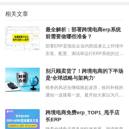
“东南亚跨境犯罪已形成电信诈骗、人口贩运、毒品
相关文章
犯罪等多重犯罪形态交织的复杂网络，呈现出明显
的组织化、跨国化和技术化特征。”西南政法大学法
最全解析：部署跨境电商erp系统
学院副院长丁胜明说，这些犯罪不仅严重破坏区域
前需要做哪些准备？
经济秩序，更对各国社会稳定构成威胁。
部署ERP是指在企业内部或者云上环境中
各方行动取得积极进展
安装、配置、测试和运行ERP系统的过
程。通常，部署ERP系统需要根据企业的
打击犯罪需要司法部门共同发力，以加强协调、增
具体情况，选择合适的部署方式，包括本
别只顾卖货了！跨境电商的下半场
进互信、提升区域打击跨国犯罪合作。记者从会上
地部署和云部署。 本地部署是指将ERP
是‘全球战略与架构力’
系统安装在企业...
获悉，各方纷纷采取行动，取得一系列积极进展。
税务的风还在继续掀起波浪，收到补税的
通知一波接着一波。最开始大家以为只是
“必须以问题为导向精准打击新型犯罪。”重庆市高级
“枪打出头鸟”，现在穿透式的监管，釜底
人民法院副院长孙海龙介绍说，通过本地律所与越
抽薪式的严打，跨境业务更核心的问题在
跨境电商免费erp_TOP1_甩手店
南、老挝等东盟成员国签订相应合作协约，实现了
被灵魂拷问着：合规之后，我们的跨境业
长ERP
对犯罪的前端预防与后端保障。
务，还能“裸奔”多...
随着全球电子商务的快速发展，跨境电商