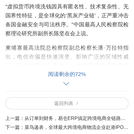
“虚拟货币跨境洗钱因具有匿名性、技术复杂性、无
国界性特征，是全球化的‘黑灰产业链’，正严重冲击
各国金融安全与司法秩序。”中国最高人民检察院检
察理论研究所副所长陈坚在会上说。
柬埔寨最高法院总检察院副总检察长潘·万拉特指
出，电信诈骗是快速演变、影响广泛的区域性威
胁，具有犯罪中心离岸化、作案手段跨境化等特
阅读剩余的72%
征，并与人口贩运、强迫劳动等犯罪相互交织。
澜沧江—湄公河综合执法安全合作中心联合行动协
调部副主任谢正军直言，澜湄区域犯罪活动已从“单
返回列表
点风险”演变为“结构性威胁”，其中，毒品犯罪持续
高位运行，呈现“高产能源头+多通道外流”的显著特
上一篇：
从订单到财务，易仓ERP搞定跨境电商全链路流程-易仓科技
征。
下一篇：
菜鸟递表，全球最大跨境电商物流企业赴港IPO｜智氪