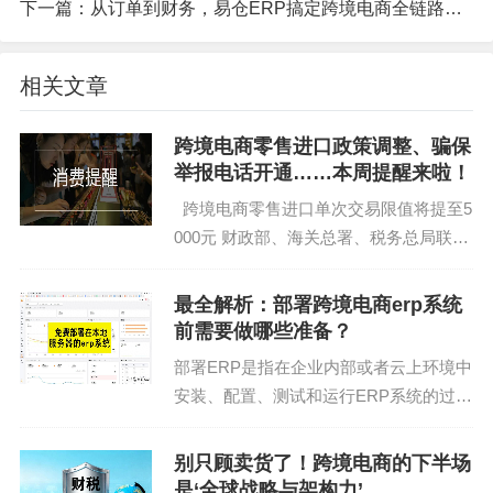
下一篇：
从订单到财务，易仓ERP搞定跨境电商全链路流程-易仓科技
用Helium 10看关键词的"购买意向比例"
相关文章
Google Trends查5年波动曲线（突然的峰值可能是
明星同款陷阱）
跨境电商零售进口政策调整、骗保
举报电话开通……本周提醒来啦！
别忘了看差评！有人卖宠物剃毛器，差评全是"把我
跨境电商零售进口单次交易限值将提至5
家猫剃成了葛优"
000元 财政部、海关总署、税务总局联合
发布通知，调整跨境电商零售进口税收政
策，提高享受税收优惠政策的商品限额上
最全解析：部署跨境电商erp系统
限，扩大清单范围。通知自2019年1月1
前需要做哪些准备？
日起...
部署ERP是指在企业内部或者云上环境中
安装、配置、测试和运行ERP系统的过
程。通常，部署ERP系统需要根据企业的
具体情况，选择合适的部署方式，包括本
别只顾卖货了！跨境电商的下半场
地部署和云部署。 本地部署是指将ERP
是‘全球战略与架构力’