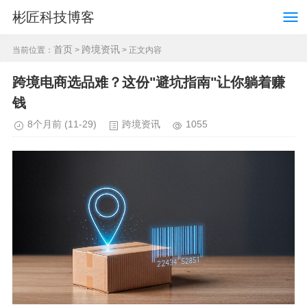
彬匠科技博客
首页
跨境资讯
当前位置：
>
> 正文内容
跨境电商选品难？这份"避坑指南"让你躺着赚
钱
8个月前
(11-29)
跨境资讯
1055