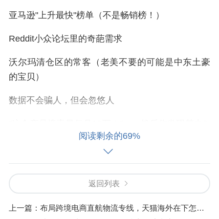
亚马逊"上升最快"榜单（不是畅销榜！）
Reddit小众论坛里的奇葩需求
沃尔玛清仓区的常客（老美不要的可能是中东土豪
的宝贝）
数据不会骗人，但会忽悠人
"这个产品搜索量每月10万！"——然后你发现其中9.
阅读剩余的69%
5万次搜索来自想找盗版资源的网友。
有个血泪教训：某卖家看到"穆斯林礼拜毯"数据暴
涨，兴冲冲定制了5000条。发货后才知道，那波搜
返回列表
索热潮是因为...沙特王室宣布全国改用电子礼拜毯。
上一篇：
布局跨境电商直航物流专线，天猫海外在下怎样的一盘棋？
要这样玩数据：