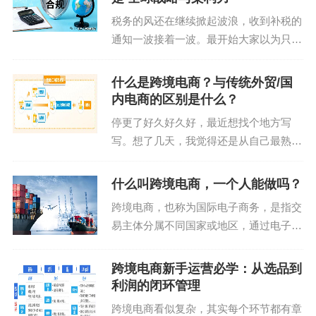
系统安装在企业...
税务的风还在继续掀起波浪，收到补税的
通知一波接着一波。最开始大家以为只是
“枪打出头鸟”，现在穿透式的监管，釜底
运费比产品贵？这种坑我替你踩过了
抽薪式的严打，跨境业务更核心的问题在
什么是跨境电商？与传统外贸/国
被灵魂拷问着：合规之后，我们的跨境业
卖过玻璃制品的举手！别举了，我知道你们现在听
内电商的区别是什么？
务，还能“裸奔”多...
到"易碎品"三个字还会发抖。
停更了好久好久好，最近想找个地方写
写。想了几天，我觉得还是从自己最熟悉
有位勇士卖复古煤油灯，产品成本8美元，运费23美
的行业上来写写，练习回我的语言组织能
元。最绝的是有个客户买了12盏——收到货发现碎
力，表达能力。 在电商行业从05年读书
什么叫跨境电商，一个人能做吗？
成现代艺术展品，要求重发。第二次发货后...你们猜
就选了这条路，一路磕磕碰碰依然还在这
跨境电商，也称为国际电子商务，是指交
怎么着？船沉了。
条道路上的我，一个爱...
易主体分属不同国家或地区，通过电子商
务平台达成交易、进行电子支付结算，并
运费敏感型产品清单：
通过跨境物流及异地仓储送达商品，从而
跨境电商新手运营必学：从选品到
完成交易的一种国际商业活动。在全球化
能塞进平邮信封的（比如魔术贴）
利润的闭环管理
和互联网普及的时代，...
跨境电商看似复杂，其实每个环节都有章
重量＜200g的（电子配件yyds）