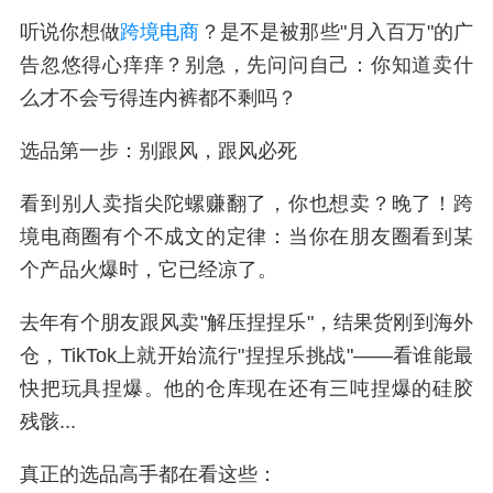
听说你想做
跨境电商
？是不是被那些"月入百万"的广
告忽悠得心痒痒？别急，先问问自己：你知道卖什
么才不会亏得连内裤都不剩吗？
选品第一步：别跟风，跟风必死
看到别人卖指尖陀螺赚翻了，你也想卖？晚了！跨
境电商圈有个不成文的定律：当你在朋友圈看到某
个产品火爆时，它已经凉了。
去年有个朋友跟风卖"解压捏捏乐"，结果货刚到海外
仓，TikTok上就开始流行"捏捏乐挑战"——看谁能最
快把玩具捏爆。他的仓库现在还有三吨捏爆的硅胶
残骸...
真正的选品高手都在看这些：