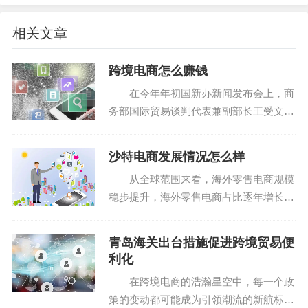
信息化体系不仅应关注数据的整合与可视化，还应关
注业务流程的优化和决策支持。通过优化业务流程，企业
相关文章
可以提高运营效率，降低成本。而决策支持则可以帮助企
跨境电商怎么赚钱
业更加精准地把握市场动态和客户需求，制定更加有效的
营销策略。
在今年年初国新办新闻发布会上，商
务部国际贸易谈判代表兼副部长王受文介
为了实现业务流程的优化和决策支持，企业可以使用B
绍“要继续培育跨境电商这个外贸新动能
1。 ”出台《拓展跨境电商出口、推进海外
PM（业务流程管理）工具来梳理和优化业务流程；使用AI
沙特电商发展情况怎么样
仓发展的若干措施》等政策，加强行业交
（人工智能）和机器学习技术来辅助决策。这些工具和技
从全球范围来看，海外零售电商规模
流培训2 。进一...
术能够为企业提供更加智能化、自动化的解决方案，提高
稳步提升，海外零售电商占比逐年增长。
业务效率和决策准确性。
其中，中东电商凭借其巨大的发展潜力和
迅猛的增长速度，成为跨境电商领域的热
青岛海关出台措施促进跨境贸易便
五、加强风险防控与合规管理
门蓝海站点。在这一趋势下，许多跨境企
利化
业将目光瞄准了中东这...
在全球化背景下，跨境企业面临着诸多风险和挑战。
在跨境电商的浩瀚星空中，每一个政
策的变动都可能成为引领潮流的新航标。
为了保障企业的稳健发展，必须加强风险防控和合规管