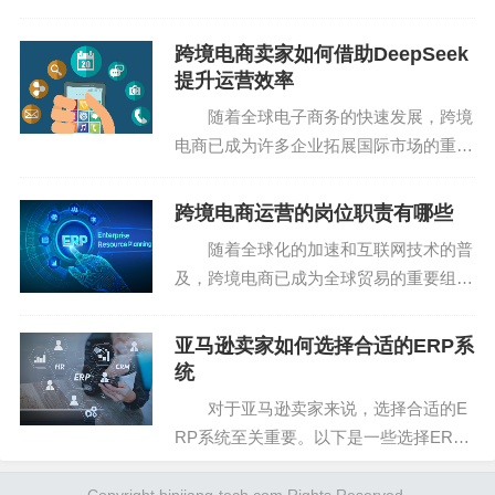
青岛海关在 2025 年 7 月 1 日强势推出促
理。信息化体系可以在这方面发挥重要作用。
进跨境贸易便利化 “政策工具箱”（202
跨境电商卖家如何借助DeepSeek
5），为跨境卖家们带来了前所未有的机
通过信息化手段，企业可以实现对风险因素的实时监
提升运营效率
遇...
控和预警。
随着全球电子商务的快速发展，跨境
电商已成为许多企业拓展国际市场的重要
六、持续迭代与优化
途径。然而，跨境电商卖家在日常运营中
面临着诸多挑战，如语言障碍、文化差
跨境电商运营的岗位职责有哪些
信息化体系的建设是一个持续的过程。随着市场环境
异、复杂的物流体系、激烈的市场竞争
随着全球化的加速和互联网技术的普
的变化和企业业务的发展，信息化体系也需要不断迭代和
等。这些难点和痛点不仅增...
及，跨境电商已成为全球贸易的重要组成
优化。企业应保持对新技术和新方法的关注，及时将先进
部分。跨境电商运营作为这一领域的核心
的技术和方法应用到信息化体系中，以提高体系的性能和
岗位，承担着连接全球市场与消费者的重
亚马逊卖家如何选择合适的ERP系
效率。
要职责。 一、跨境电商运营的核心要
统
求有哪些？ 跨境电...
对于亚马逊卖家来说，选择合适的E
同时，企业还应注重员工的培训和发展。通过培训，
RP系统至关重要。以下是一些选择ERP
提高员工对信息化体系的认知和使用能力；通过发展，激
系统时应考虑的关键因素： 1.功能全
发员工的创新精神和创造力。这样，企业才能不断推动信
面性：ERP系统应具备订单管理、库存管