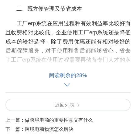
二、既方便管理又节省成本
工厂erp系统在应用过程种有效利益率比较好而
且收费相对比较低，企业使用工厂erp系统还是降低
成本的较好选择，除了费用优惠还能有相对较好的
后期保障服务，对于使用和售后都能够省心，省去
了工厂erp系统在使用过程需要再储备专门人才的麻
烦。
阅读剩余的28%
三、为企业个性化定制更有特色
工厂erp系统的口碑在使用中得到好评也是有目
返回列表
共睹的，服务好售后好的工厂erp系统降低了企业运
营过程中发风险性和良性发展机制，在为企业定制
上一篇：
做跨境电商的重要性意义有什么
过程中采用企业特点和自身优势结合的功能，有效
下一篇：
跨境电商物流怎么解决
使信息化的调配和高效能充分体现在降低所用风险