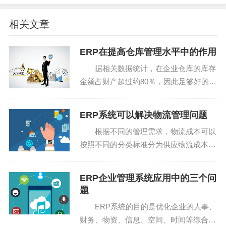
的规避功能。
相关文章
工厂erp系统市场需求大已经日趋明显，越来越
多的企业注意到智能化信息化管理带来的好处，工
ERP在提高仓库管理水平中的作用
厂erp系统是企业一次小投入高回报价值的体现，从
据相关数据统计，在企业仓库的库存
固步自封的状态下接触多元化和信息化的的调转也
金额占财产超过约80％，因此足够好的仓
库管理，安全不安全，直接关系到企业的
是企业需求发展的必须，工厂erp系统将会带来给企
发展。erp系统实现真正意义上的多平台
业带来越来越完善的信息化管理机制和发展趋势。
ERP系统可以解决物流管理问题
运行，ERP系统可以不受任何操作系统限
根据不同的管理需求，物流成本可以
制，以便企业可...
按照不同的分类标准分为供应物流成本、
生产物流成本、销售物流成本、废弃物流
成本等ERP系统。erp计算开发的ERP系
ERP企业管理系统应用中的三个问
统，系统部署于服务器端，用户可通过P
题
C、平板电脑、...
ERP系统的目的是优化企业的人事、
财务、物资、信息、空间、时间等综合资