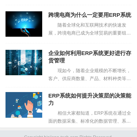
源的管理，协调企业各部门，围绕市场导
向开展一系列业务活动。erp软件围绕核
跨境电商为什么一定要用ERP系统
心企业，通过电子商务、进销存供应链、
随着全球化和互联网技术的快速发
客户关系管理、国...
展，跨境电商已成为全球贸易的重要组成
部分。越来越多的企业通过跨境电商平台
将产品销售到全球市场。然而，跨境电商
企业如何利用ERP系统更好进行存
的运营复杂度远高于传统电商，涉及多平
货管理
台管理、跨国物流、多币...
现如今，随着企业规模的不断增长，
客户、供应商数量、产品、材料种类等方
面都在不断地增加，从而使得相应的存货
储备量也急剧上升。如果企业没能及时获
ERP系统如何提升决策层的决策能
取客户需求信息，及时调整生产计划，那
力
么肯定会导致产、销能...
相信大家都知道，ERP系统在通过全
面的数据采集、标准化的数据管理、系统
化的数据整合后，能协同化的数据传递，
让决策层在能够用很低的成本，从而让企